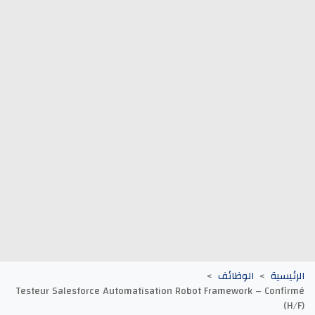
وظائف الجماعات الترابية
أنابيك Anapec
Entreprises
يسية
الوظائف
Testeur Salesforce Automatisation Robot Framework – Conf
(