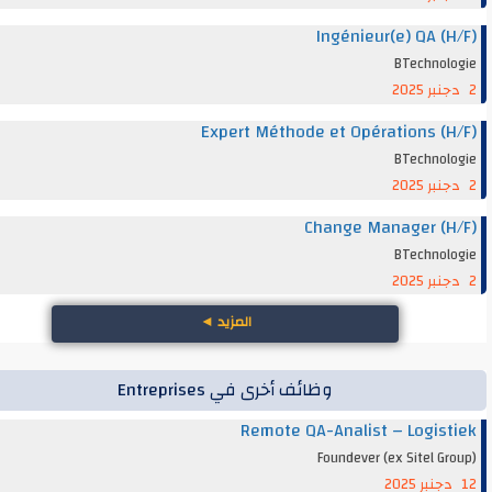
Ingénieur(e) QA (
BTechnol
Expert Méthode et Opérations (
BTechnol
Change Manager (
BTechnol
المزيد
◄
وظائف أخرى في Entreprises
Remote QA-Analist – Logis
Foundever (ex Sitel G