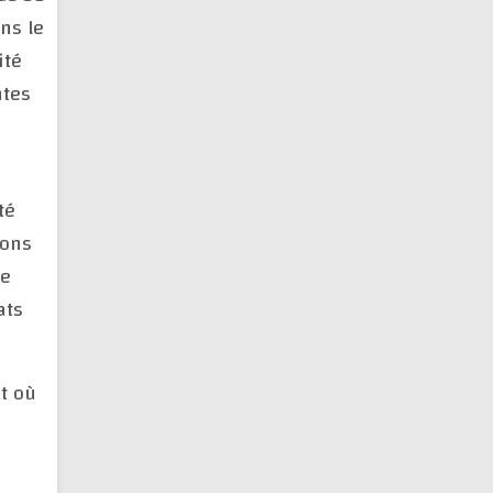
ns le
ité
ntes
té
lons
se
ats
t où