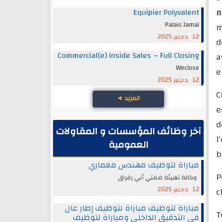
n
Equipier Polyvalent
Palais Jamaï
m
12 دجنبر 2025
d
Commercial(e) Inside Sales – Full Closing
a
Weclose
e
12 دجنبر 2025
C
المزيد
◄
e
d
آخر وظائف المؤسسات و المقاولات
l
العمومية
b
مباراة لتوظيف مهندس معماري
P
وكالة تهيئة ضفتي أبي رقراق
12 دجنبر 2025
c
مباراة لتوظيف مباراة لتوظيف إطار عال
T
في التدقيق الداخلي ومباراة لتوظيف