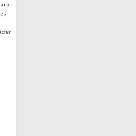
 aux
des
acter