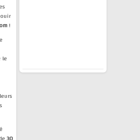
es
ouir
com
!
e
 le
leurs
s
é
 de
30