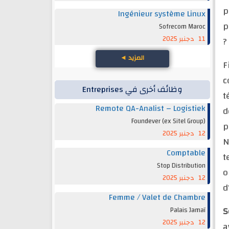
p
Ingénieur système Linux
p
Sofrecom Maroc
11 دجنبر 2025
?
المزيد
◄
F
c
وظائف أخرى في Entreprises
t
Remote QA-Analist – Logistiek
d
Foundever (ex Sitel Group)
p
12 دجنبر 2025
N
Comptable
t
Stop Distribution
o
12 دجنبر 2025
d
Femme / Valet de Chambre
S
Palais Jamaï
12 دجنبر 2025
a