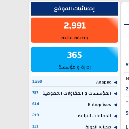
الشريط الجانبي
إحصائيات الموقع
2,991
وظيفة متاحة
365
T
S
إدارة و مؤسسة
N
1,269
Anapec
2
المؤسسات و المقاولات العمومية
757
T
614
Entreprises
S
الجماعات الترابية
219
L
مصالح الدولة
131