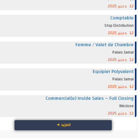
Compta
Stop Distrib
Femme / Valet de Cha
Palais 
Equipier Polyva
Palais 
Commercial(e) Inside Sales – Full Clo
Wec
المزيد
◄