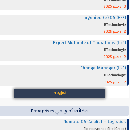
Ingénieur(e) QA (
BTechnol
Expert Méthode et Opérations (
BTechnol
Change Manager (
BTechnol
المزيد
◄
وظائف أخرى في Entreprises
Remote QA-Analist – Logis
Foundever (ex Sitel G