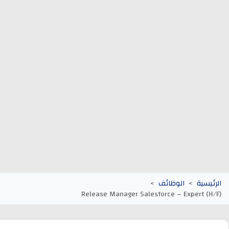
وظائف الجماعات الترابية
أنابيك Anapec
Entreprises
يسية
الوظائف
Release Manager Salesforce – Expert (