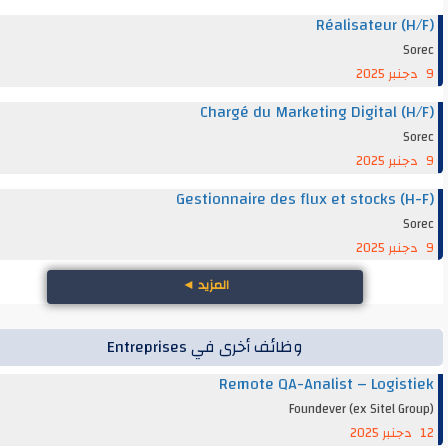
Réalisateur (
S
Chargé du Marketing Digital (
S
Gestionnaire des flux et stocks (
S
المزيد
◄
وظائف أخرى في Entreprises
Remote QA-Analist – Logis
Foundever (ex Sitel G