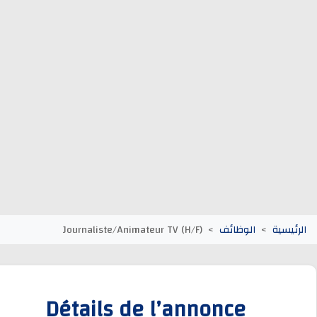
وظائف الجماعات الترابية
أنابيك Anapec
Entreprises
يسية
الوظائف
Journaliste/Animateur TV (H/F)
Détails de l’annonce