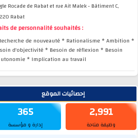
Angle Rocade de Rabat et rue Ait Malek - Bâtiment C,
10220 Rabat
Traits de personnalité souhaités :
* Recherche de nouveauté
* Rationalisme
* Ambiti
Besoin d'objectivité
* Besoin de réflexion
* Besoin
d'autonomie
* Implication au travail
يط الجانبي
إحصائيات الموقع
365
2,991
وظيفة متاحة
إدارة و مؤسسة