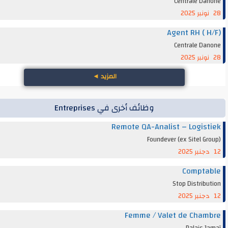
Centrale Da
Agent RH ( 
Centrale Da
المزيد
◄
وظائف أخرى في Entreprises
Remote QA-Analist – Logis
Foundever (ex Sitel G
Compta
Stop Distrib
Femme / Valet de Cha
Palais 