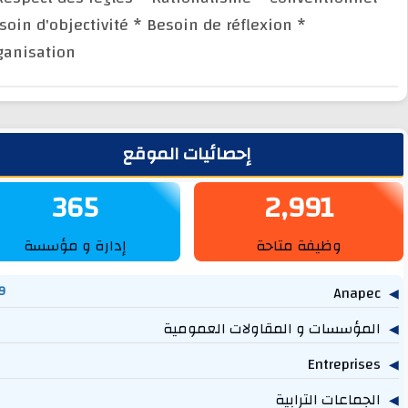
Besoin d'objectivité
* Besoin de réflexion
*
Organisation
يط الجانبي
إحصائيات الموقع
365
2,991
وظيفة متاحة
إدارة و مؤسسة
1,269
مؤسسات و المقاولات العمومية
757
614
جماعات الترابية
219