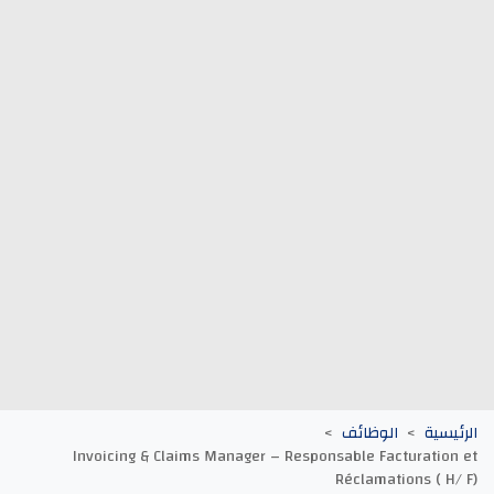
وظائف الجماعات الترابية
أنابيك Anapec
Entreprises
يسية
الوظائف
Invoicing & Claims Manager – Responsable Facturatio
Réclamations ( H