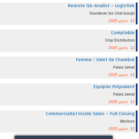
Remote QA-Analist – Logis
Foundever (ex Sitel G
Compta
Stop Distrib
Femme / Valet de Cha
Palais 
Equipier Polyva
Palais 
Commercial(e) Inside Sales – Full Clo
Wec