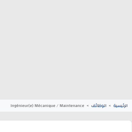
وظائف الجماعات الترابية
أنابيك Anapec
Entreprises
يسية
الوظائف
Ingénieur(e) Mécanique / Maintenance