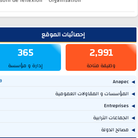
Besoin de réflexion
* Organisation
يط الجانبي
إحصائيات الموقع
365
2,991
وظيفة متاحة
إدارة و مؤسسة
1,269
مؤسسات و المقاولات العمومية
757
614
جماعات الترابية
219
الح الدولة
131