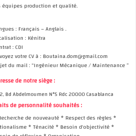
les équipes production et qualité.
Langues : Français – Anglais .
Localisation : Kénitra
Contrat : CDI
Envoyez votre CV à : Boutaina.dom@gmail.com
Objet du mail : “Ingénieur Mécanique / Maintenance
Adresse de notre siège :
202, Bd Abdelmoumen N°5 Rdc 20000 Casablanca
Traits de personnalité souhaités :
* Recherche de nouveauté
* Respect des règles
*
Rationalisme
* Ténacité
* Besoin d'objectivité
*