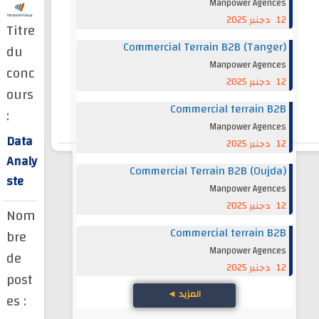
Manpower Agences
12 دجنبر 2025
Titre
Commercial Terrain B2B (Tanger)
du
Manpower Agences
conc
12 دجنبر 2025
ours
Commercial terrain B2B
:
Manpower Agences
Data
12 دجنبر 2025
Analy
Commercial Terrain B2B (Oujda)
ste
Manpower Agences
12 دجنبر 2025
Nom
Commercial terrain B2B
bre
Manpower Agences
de
12 دجنبر 2025
post
المزيد
◄
es :