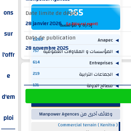
365
ons
Date limite de dépôt
28 janvier 2026
(Le délai est expiré)
إدارة و مؤسسة
sur
Date de publication
1,269
Anapec
28 novembre 2025
المؤسسات و المقاولات العمومية
757
l'offr
614
Entreprises
الجماعات الترابية
219
e
مصالح الدولة
131
d'em
وظائف ذات صلة
وظائف أخرى من Manpower Agences
ploi
Commercial terrain ( Kenitra )