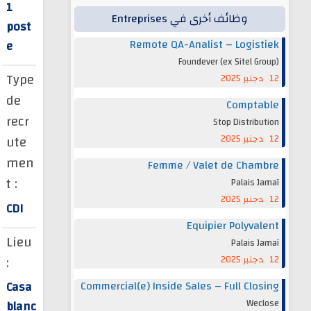
1
وظائف أخرى في Entreprises
post
Remote QA-Analist – Logistiek
e
Foundever (ex Sitel Group)
Type
12 دجنبر 2025
de
Comptable
recr
Stop Distribution
ute
12 دجنبر 2025
men
Femme / Valet de Chambre
t :
Palais Jamaï
12 دجنبر 2025
CDI
Equipier Polyvalent
Lieu
Palais Jamaï
:
12 دجنبر 2025
Commercial(e) Inside Sales – Full Closing
Casa
Weclose
blanc