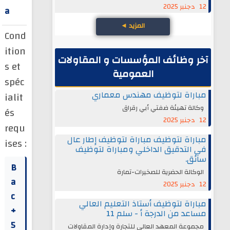
12 دجنبر 2025
a
المزيد
◄
Cond
ition
آخر وظائف المؤسسات و المقاولات
s et
العمومية
spéc
مباراة لتوظيف مهندس معماري
ialit
وكالة تهيئة ضفتي أبي رقراق
és
12 دجنبر 2025
requ
مباراة لتوظيف مباراة لتوظيف إطار عال
ises :
في التدقيق الداخلي ومباراة لتوظيف
سائق.
B
الوكالة الحضرية للصخيرات-تمارة
a
12 دجنبر 2025
c
مباراة لتوظيف أستاذ التعليم العالي
+
مساعد من الدرجة أ - سلم 11
5
مجموعة المعهد العالي للتجارة وإدارة المقاولات