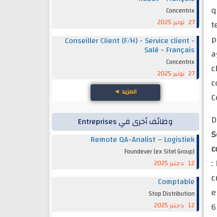
q
Concentrix
27 نونبر 2025
t
p
Conseiller Client (F/H) - Service client -
Salé - Français
a
Concentrix
c
27 نونبر 2025
c
◄
المزيد
C
D
وظائف أخرى في Entreprises
S
Remote QA-Analist – Logistiek
c
Foundever (ex Sitel Group)
:
12 دجنبر 2025
c
Comptable
e
Stop Distribution
6
12 دجنبر 2025