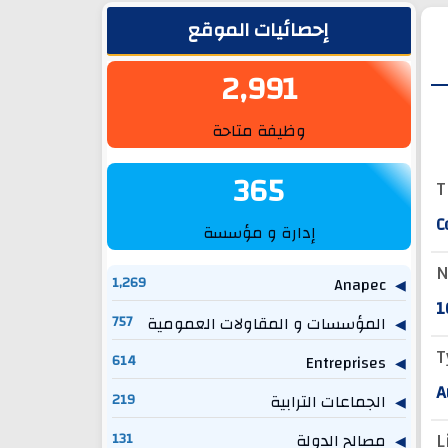
الشريط الجانبي
إحصائيات الموقع
2,991
وظيفة متاحة
365
T
C
إدارة و مؤسسة
N
1,269
Anapec
1
757
المؤسسات و المقاولات العمومية
T
614
Entreprises
A
219
الجماعات الترابية
L
131
مصالح الدولة