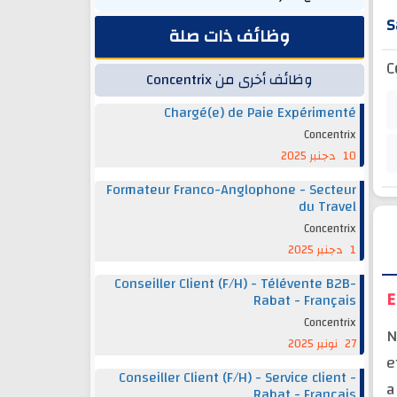
S
وظائف ذات صلة
C
وظائف أخرى من Concentrix
Chargé(e) de Paie Expérimenté
Concentrix
10 دجنبر 2025
Formateur Franco-Anglophone - Secteur
du Travel
Concentrix
1 دجنبر 2025
Conseiller Client (F/H) - Télévente B2B-
E
Rabat - Français
Concentrix
N
27 نونبر 2025
e
Conseiller Client (F/H) - Service client -
a
Rabat - Français