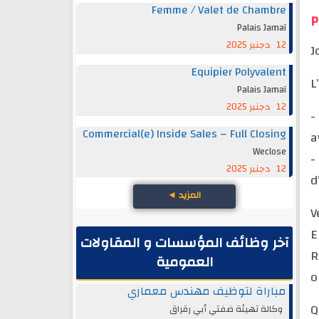
Femme / Valet de Chambre
P
Palais Jamaï
12 دجنبر 2025
J
Equipier Polyvalent
L
Palais Jamaï
12 دجنبر 2025
-
Commercial(e) Inside Sales – Full Closing
a
Weclose
-
12 دجنبر 2025
d
◄
المزيد
V
E
آخر وظائف المؤسسات و المقاولات
R
العمومية
o
مباراة لتوظيف مهندس معماري
Q
وكالة تهيئة ضفتي أبي رقراق