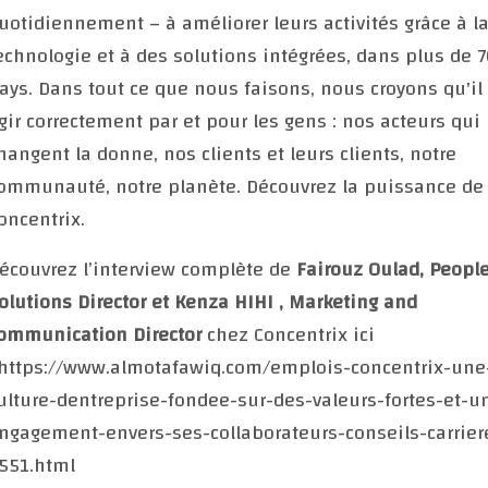
uotidiennement – à améliorer leurs activités grâce à l
echnologie et à des solutions intégrées, dans plus de 
ays. Dans tout ce que nous faisons, nous croyons qu'il 
gir correctement par et pour les gens : nos acteurs qui
hangent la donne, nos clients et leurs clients, notre
ommunauté, notre planète. Découvrez la puissance de
oncentrix.
écouvrez l’interview complète de
Fairouz Oulad,
Peopl
olutions Director et
Kenza HIHI
, Marketing and
ommunication Director
chez Concentrix ici
 https://www.almotafawiq.com/emplois-concentrix-une
ulture-dentreprise-fondee-sur-des-valeurs-fortes-et-u
ngagement-envers-ses-collaborateurs-conseils-carrier
551.html