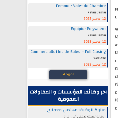
Femme / Valet de Chambre
N
Palais Jamaï
u
12 دجنبر 2025
Equipier Polyvalent
V
Palais Jamaï
¤
12 دجنبر 2025
a
Commercial(e) Inside Sales – Full Closing
¤
Weclose
d
12 دجنبر 2025
¤
المزيد
◄
c
¤
آخر وظائف المؤسسات و المقاولات
d
العمومية
¤
q
مباراة لتوظيف مهندس معماري
وكالة تهيئة ضفتي أبي رقراق