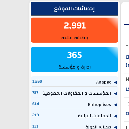
الشريط الجانبي
إحصائيات الموقع
2,991
وظيفة متاحة
T
365
C
(
إدارة و مؤسسة
N
1,269
Anapec
1
المؤسسات و المقاولات العمومية
757
T
614
Entreprises
C
الجماعات الترابية
219
L
مصالح الدولة
131