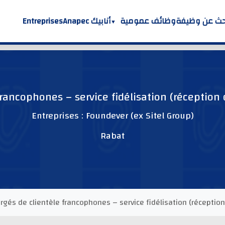
حث عن وظيفة
وظائف عمومية
أنابيك Anapec
Entreprises
rancophones – service fidélisation (réception 
Entreprises : Foundever (ex Sitel Group)
Rabat
rgés de clientèle francophones – service fidélisation (réception