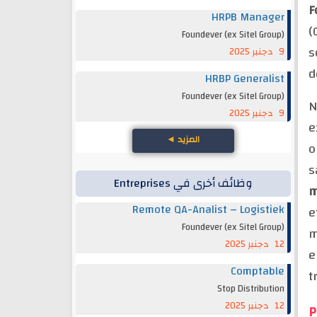
F
HRPB Manager
(
Foundever (ex Sitel Group)
s
9 دجنبر 2025
d
HRBP Generalist
Foundever (ex Sitel Group)
N
9 دجنبر 2025
e
المزيد
◄
o
s
وظائف أخرى في Entreprises
m
Remote QA-Analist – Logistiek
e
Foundever (ex Sitel Group)
m
12 دجنبر 2025
e
Comptable
t
Stop Distribution
12 دجنبر 2025
P