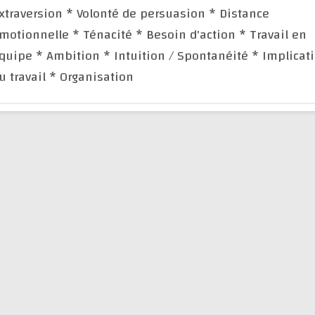
xtraversion
* Volonté de persuasion
* Distance
motionnelle
* Ténacité
* Besoin d'action
* Travail en
quipe
* Ambition
* Intuition / Spontanéité
* Implicat
u travail
* Organisation