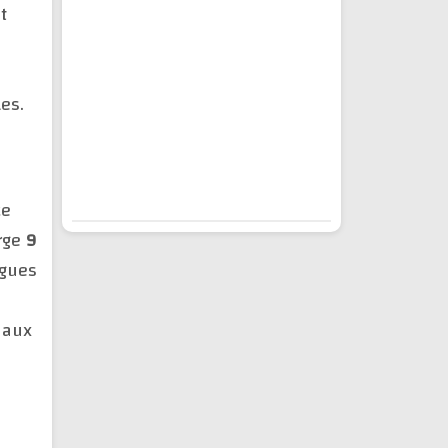
t
es.
ce
rge
9
ngues
 aux