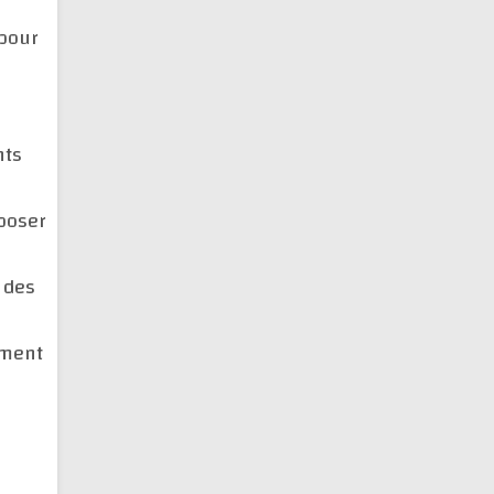
pour
nts
poser
n des
ement