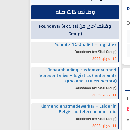
R
وظائف ذات صلة
C
وظائف أخرى من Foundever (ex Sitel
Group)
Remote QA-Analist – Logistiek
Foundever (ex Sitel Group)
12 دجنبر 2025
Jobaanbieding: customer support
representative – logistics (nederlands
sprekend, 100% remote)
Foundever (ex Sitel Group)
11 دجنبر 2025
J
Klantendienstmedewerker – Leider in
E
Belgische telecommunicatie
Foundever (ex Sitel Group)
S
11 دجنبر 2025