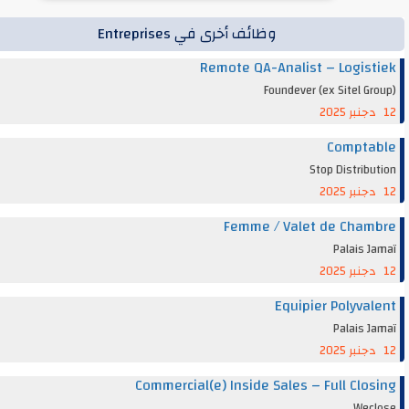
وظائف أخرى في Entreprises
Remote QA-Analist – Logis
Foundever (ex Sitel G
Compta
Stop Distrib
Femme / Valet de Cha
Palais 
Equipier Polyva
Palais 
Commercial(e) Inside Sales – Full Clo
Wec