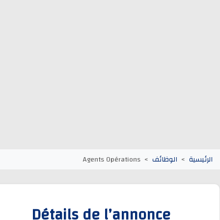
وظائف الجماعات الترابية
أنابيك Anapec
Entreprises
يسية
الوظائف
Agents Opérations
Détails de l’annonce