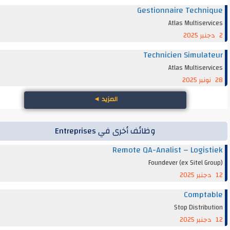
Gestionnaire Techn
Atlas Multiser
Technicien Simula
Atlas Multiser
المزيد
◄
وظائف أخرى في Entreprises
Remote QA-Analist – Logis
Foundever (ex Sitel G
Compta
Stop Distrib