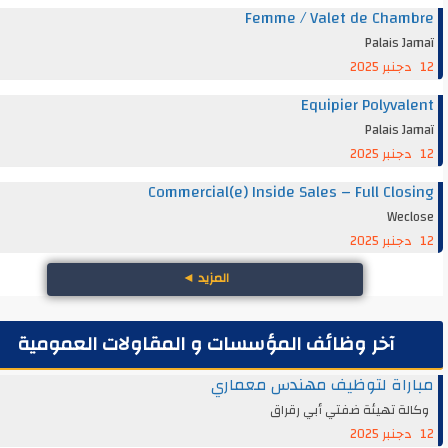
Femme / Valet de Cha
Palais 
Equipier Polyva
Palais 
Commercial(e) Inside Sales – Full Clo
Wec
المزيد
◄
آخر وظائف المؤسسات و المقاولات العمومية
راة لتوظيف مهندس معماري
ة تهيئة ضفتي أبي رقراق