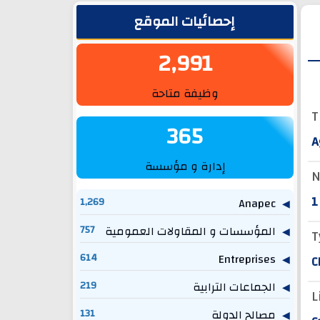
الشريط الجانبي
إحصائيات الموقع
2,991
وظيفة متاحة
T
365
A
إدارة و مؤسسة
N
1
1,269
Anapec
المؤسسات و المقاولات العمومية
757
T
614
Entreprises
C
الجماعات الترابية
219
L
مصالح الدولة
131