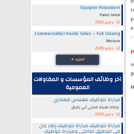
d
Equipier Polyvalent
i
Palais Jamaï
p
12 دجنبر 2025
a
Commercial(e) Inside Sales – Full Closing
-
Weclose
12 دجنبر 2025
P
المزيد
◄
s
g
آخر وظائف المؤسسات و المقاولات
العمومية
M
مباراة لتوظيف مهندس معماري
وكالة تهيئة ضفتي أبي رقراق
12 دجنبر 2025
مباراة لتوظيف مباراة لتوظيف إطار عال
في التدقيق الداخلي ومباراة لتوظيف