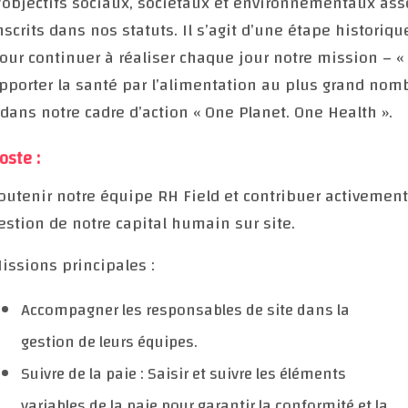
'objectifs sociaux, sociétaux et environnementaux ass
nscrits dans nos statuts. Il s’agit d’une étape historiqu
our continuer à réaliser chaque jour notre mission – «
pporter la santé par l’alimentation au plus grand nom
 dans notre cadre d’action « One Planet. One Health ».
oste :
outenir notre équipe RH Field et contribuer activement
estion de notre capital humain sur site.
issions principales :
Accompagner les responsables de site dans la
gestion de leurs équipes.
Suivre de la paie : Saisir et suivre les éléments
variables de la paie pour garantir la conformité et la