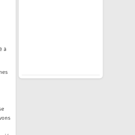
é à
hes
se
avons