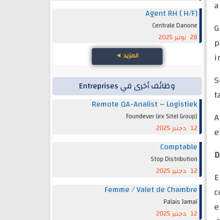
a
Agent RH ( H/F)
Centrale Danone
G
28 نونبر 2025
p
i
المزيد
◄
S
وظائف أخرى في Entreprises
t
Remote QA-Analist – Logistiek
A
Foundever (ex Sitel Group)
12 دجنبر 2025
e
Comptable
D
Stop Distribution
12 دجنبر 2025
E
Femme / Valet de Chambre
c
Palais Jamaï
e
12 دجنبر 2025