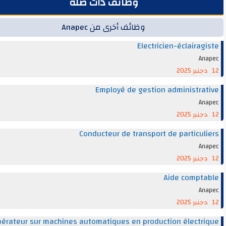
وظائف ذات صلة
وظائف أخرى من Anapec
Electricien-éclairag
An
Employé de gestion administra
An
Conducteur de transport de particul
An
Aide compt
An
Opérateur sur machines automatiques en production électr