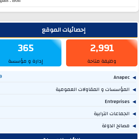
Anglais : Bon
يط الجانبي
إحصائيات الموقع
365
2,991
وظيفة متاحة
إدارة و مؤسسة
1,269
مؤسسات و المقاولات العمومية
757
614
جماعات الترابية
219
الح الدولة
131