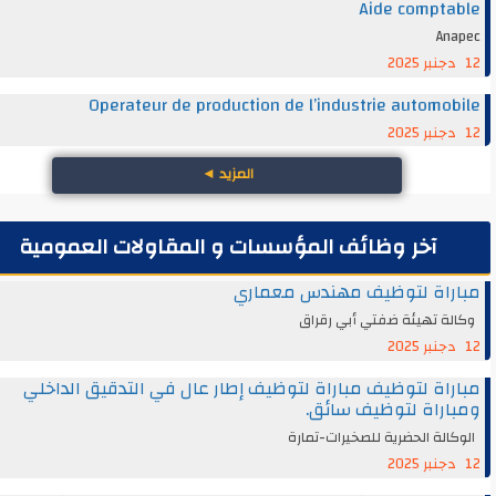
Aide compt
An
Operateur de production de l’industrie automo
المزيد
◄
آخر وظائف المؤسسات و المقاولات العمومية
راة لتوظيف مهندس معماري
ة تهيئة ضفتي أبي رقراق
اة لتوظيف مباراة لتوظيف إطار عال في التدقيق الداخلي
راة لتوظيف سائق.
الة الحضرية للصخيرات-تمارة