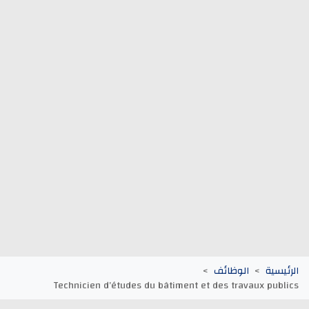
وظائف الجماعات الترابية
أنابيك Anapec
Entreprises
يسية
الوظائف
Technicien d’études du bâtiment et des travaux pub