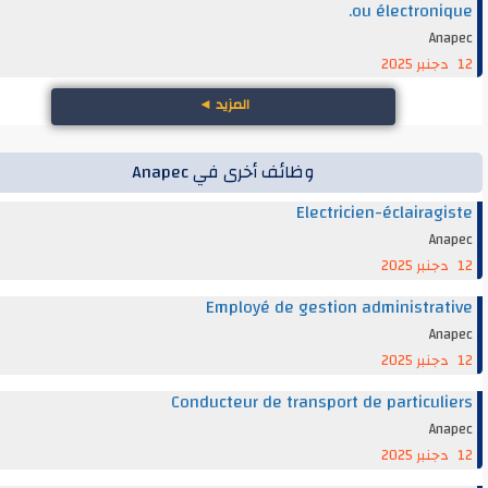
ou électroni
An
المزيد
◄
وظائف أخرى في Anapec
Electricien-éclairag
An
Employé de gestion administra
An
Conducteur de transport de particul
An