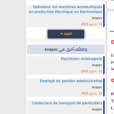
Opérateur sur machines automatiques
en production électrique ou électronique.
Anapec
12 دجنبر 2025
المزيد
◄
D
وظائف أخرى في Anapec
E
Electricien-éclairagiste
pa
Anapec
S
12 دجنبر 2025
D
Employé de gestion administrative
Anapec
12 دجنبر 2025
D
T
Conducteur de transport de particuliers
L
Anapec