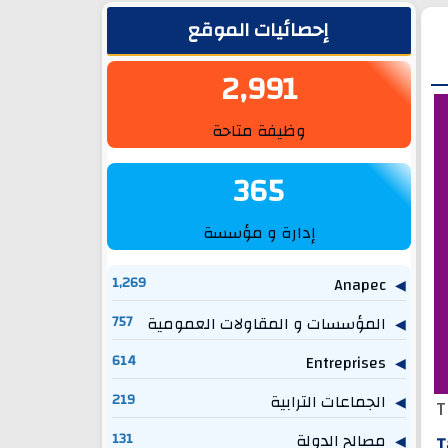
الشريط الجانبي
إحصائيات الموقع
2,991
وظيفة متاحة
365
إدارة و مؤسسة
1,269
Anapec
المؤسسات و المقاولات العمومية
757
614
Entreprises
الجماعات الترابية
219
T
مصالح الدولة
131
T