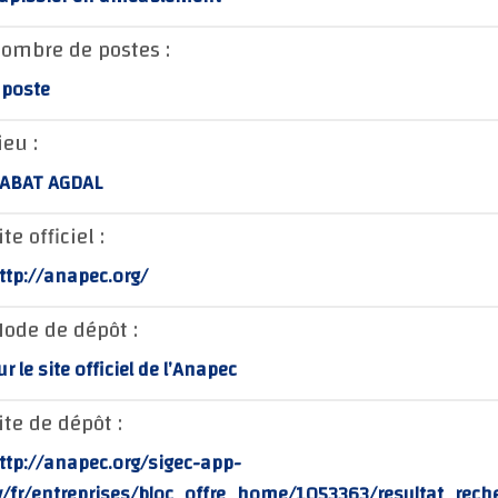
ombre de postes :
 poste
ieu :
ABAT AGDAL
ite officiel :
ttp://anapec.org/
ode de dépôt :
ur le site officiel de l’Anapec
ite de dépôt :
ttp://anapec.org/sigec-app-
v/fr/entreprises/bloc_offre_home/1053363/resultat_rech