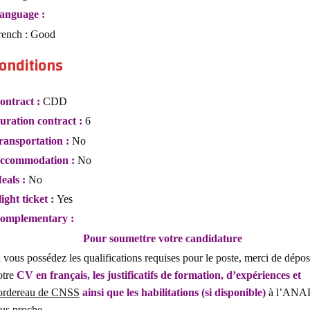
anguage :
rench : Good
onditions
ontract :
CDD
uration contract :
6
ransportation :
No
ccommodation :
No
eals :
No
light ticket :
Yes
omplementary :
Pour soumettre votre candidature
 vous possédez les qualifications requises pour le poste, merci de dépos
otre
CV en français, les justificatifs de formation, d’expériences et
ordereau de CNSS
ainsi que les habilitations (si disponible)
à l’ANA
lus proche.