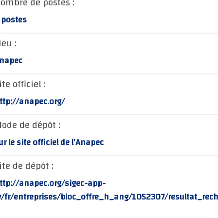
ombre de postes :
 postes
ieu :
napec
ite officiel :
ttp://anapec.org/
ode de dépôt :
ur le site officiel de l’Anapec
ite de dépôt :
ttp://anapec.org/sigec-app-
v/fr/entreprises/bloc_offre_h_ang/1052307/resultat_rec