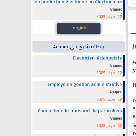
en production électrique ou électronique.
Anapec
12 دجنبر 2025
المزيد
◄
J
وظائف أخرى في Anapec
Electricien-éclairagiste
W
Anapec
N
12 دجنبر 2025
R
Employé de gestion administrative
Anapec
12 دجنبر 2025
D
A
Conducteur de transport de particuliers
B
Anapec
12 دجنبر 2025
S
D