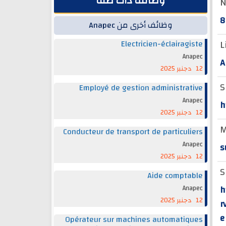
وظائف ذات صلة
N
8
وظائف أخرى من Anapec
L
Electricien-éclairagiste
Anapec
A
12 دجنبر 2025
S
Employé de gestion administrative
Anapec
h
12 دجنبر 2025
M
Conducteur de transport de particuliers
Anapec
s
12 دجنبر 2025
S
Aide comptable
h
Anapec
12 دجنبر 2025
r
e
Opérateur sur machines automatiques