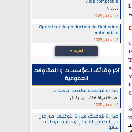
Aide comptable
L
Anapec
F
12 دجنبر 2025
C
Operateur de production de l’industrie
automobile
12 دجنبر 2025
C
المزيد
◄
D
T
آخر وظائف المؤسسات و المقاولات
A
العمومية
M
F
مباراة لتوظيف مهندس معماري
C
وكالة تهيئة ضفتي أبي رقراق
12 دجنبر 2025
Si
مباراة لتوظيف مباراة لتوظيف إطار عال
v
في التدقيق الداخلي ومباراة لتوظيف
b
سائق.
p