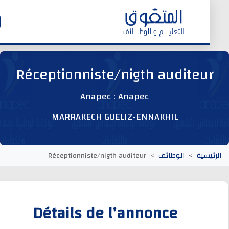
الرئيسية
Réceptionniste/nigth auditeu
وظائف اليوم
Anapec : Anapec
MARRAKECH GUELIZ-ENNAKHIL
ابحث عن وظيفة
وظائف عمومية
يسية
الوظائف
Réceptionniste/nigth auditeur
وظائف المؤسسات و المقاولات العمومية
Détails de l’annonce
وظائف مصالح الدولة