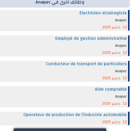
وظائف أخرى في Anapec
Electricien-éclairag
An
Employé de gestion administra
An
Conducteur de transport de particul
An
Aide compt
An
Operateur de production de l’industrie automo