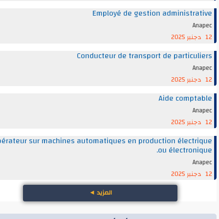
Employé de gestion administra
An
Conducteur de transport de particul
An
Aide compt
An
Opérateur sur machines automatiques en production électr
ou électroni
An
المزيد
◄