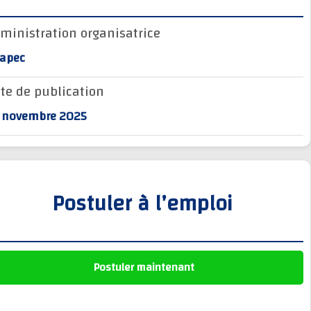
وظائف الجماعات الترابية
Administration organisatrice
أنابيك Anapec
Anapec
Entreprises
Date de publication
26 novembre 2025
Postuler à l’emploi
Postuler maintenant