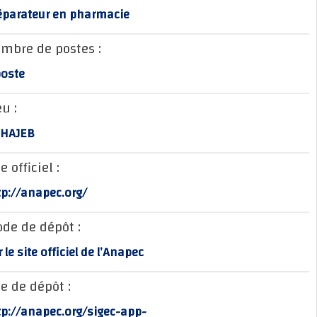
Préparateur en pharmacie
Nombre de postes :
1 poste
Lieu :
EL HAJEB
Site officiel :
http://anapec.org/
Mode de dépôt :
sur le site officiel de l’Anapec
Site de dépôt :
http://anapec.org/sigec-app-