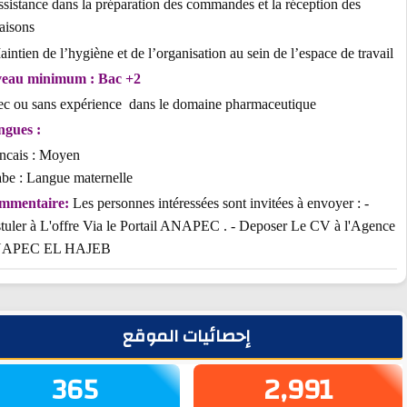
- Assistance dans la préparation des commandes et la réception des
livraisons
- Maintien de l’hygiène et de l’organisation au sein de l’espace de tra
Niveau minimum : Bac +2
Avec ou sans expérience dans le domaine pharmaceutique
Langues :
Francais : Moyen
Arabe : Langue maternelle
Commentaire:
Les personnes intéressées sont invitées à envoyer : -
Postuler à L'offre Via le Portail ANAPEC . - Deposer Le CV à l'Ag
ANAPEC EL HAJEB
يط الجانبي
إحصائيات الموقع
365
2,991