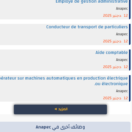
Employé de gestion administra
An
Conducteur de transport de particul
An
Aide compt
An
Opérateur sur machines automatiques en production électr
ou électroni
An
المزيد
◄
وظائف أخرى في Anapec