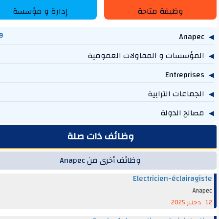
وظيفة متاحة
إدارة و مؤسسة
1,269
مؤسسات و المقاولات العمومية
757
614
جماعات الترابية
219
الح الدولة
131
وظائف ذات صلة
وظائف أخرى من Anapec
Electricien-éclairag
An