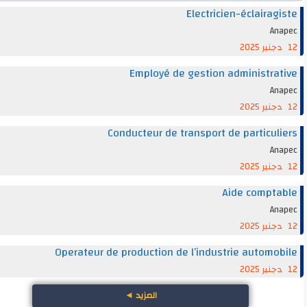
Electricien-éclairag
An
Employé de gestion administra
An
Conducteur de transport de particul
An
Aide compt
An
Operateur de production de l’industrie automo
المزيد
◄