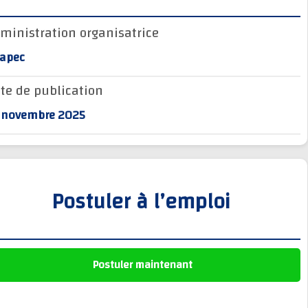
وظائف الجماعات الترابية
Administration organisatrice
أنابيك Anapec
Anapec
Entreprises
Date de publication
25 novembre 2025
Postuler à l’emploi
Postuler maintenant