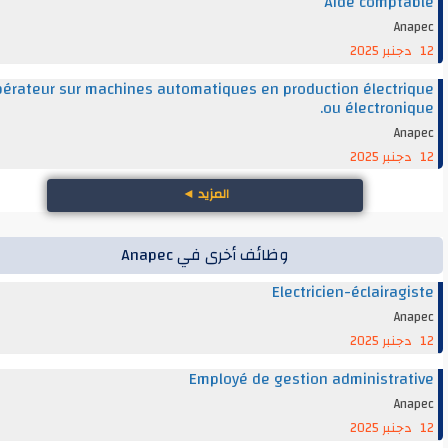
Aide compt
An
Opérateur sur machines automatiques en production électr
ou électroni
An
المزيد
◄
وظائف أخرى في Anapec
Electricien-éclairag
An
Employé de gestion administra
An