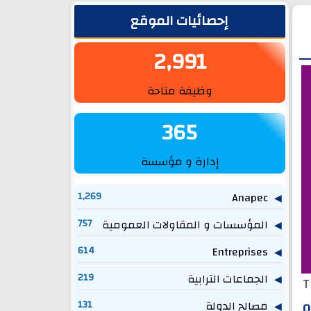
الشريط الجانبي
إحصائيات الموقع
2,991
وظيفة متاحة
365
إدارة و مؤسسة
1,269
Anapec
المؤسسات و المقاولات العمومية
757
614
Entreprises
الجماعات الترابية
219
T
مصالح الدولة
131
O