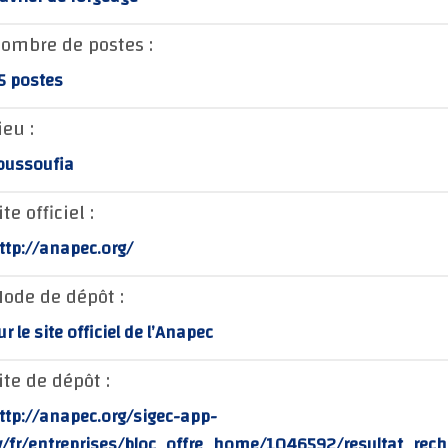
ombre de postes :
5 postes
ieu :
oussoufia
ite officiel :
ttp://anapec.org/
ode de dépôt :
ur le site officiel de l’Anapec
ite de dépôt :
ttp://anapec.org/sigec-app-
v/fr/entreprises/bloc_offre_home/1046592/resultat_rech