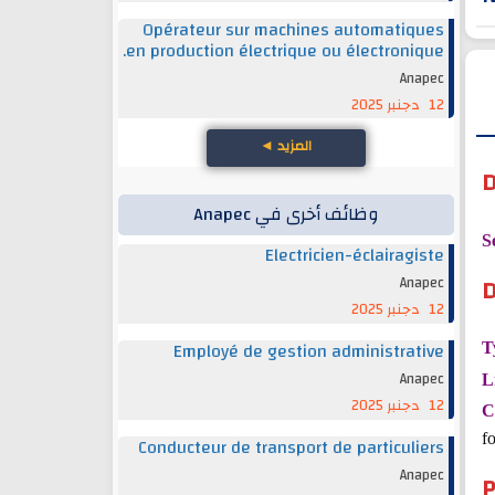
Opérateur sur machines automatiques
en production électrique ou électronique.
Anapec
12 دجنبر 2025
المزيد
◄
D
وظائف أخرى في Anapec
S
Electricien-éclairagiste
D
Anapec
12 دجنبر 2025
Employé de gestion administrative
T
Anapec
L
12 دجنبر 2025
C
f
Conducteur de transport de particuliers
Anapec
P