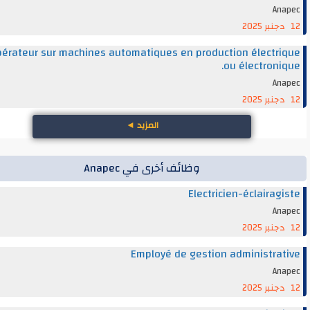
An
Opérateur sur machines automatiques en production électr
ou électroni
An
المزيد
◄
وظائف أخرى في Anapec
Electricien-éclairag
An
Employé de gestion administra
An