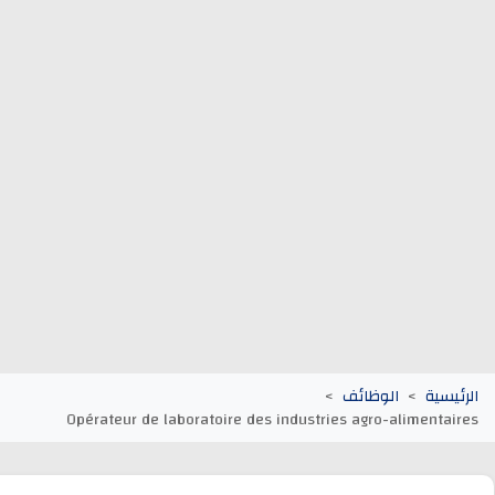
وظائف الجماعات الترابية
أنابيك Anapec
Entreprises
يسية
الوظائف
Opérateur de laboratoire des industries agro-alimenta