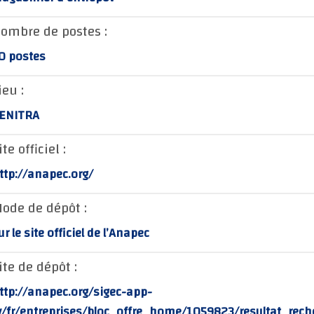
ombre de postes :
0 postes
ieu :
ENITRA
ite officiel :
ttp://anapec.org/
ode de dépôt :
ur le site officiel de l’Anapec
ite de dépôt :
ttp://anapec.org/sigec-app-
v/fr/entreprises/bloc_offre_home/1059823/resultat_rech