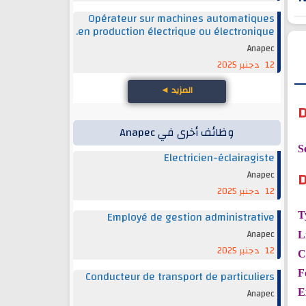
Opérateur sur machines automatiques
en production électrique ou électronique.
Anapec
12 دجنبر 2025
المزيد
◄
D
وظائف أخرى في Anapec
S
Electricien-éclairagiste
D
Anapec
12 دجنبر 2025
Employé de gestion administrative
T
Anapec
L
12 دجنبر 2025
C
Conducteur de transport de particuliers
F
Anapec
E