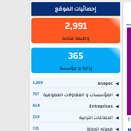
الشريط الجانبي
إحصائيات الموقع
2,991
وظيفة متاحة
365
إدارة و مؤسسة
1,269
Anapec
المؤسسات و المقاولات العمومية
757
614
Entreprises
الجماعات الترابية
219
T
مصالح الدولة
131
M