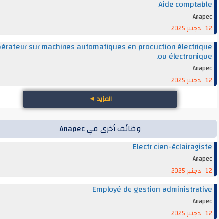
Aide compt
An
Opérateur sur machines automatiques en production électr
ou électroni
An
المزيد
◄
وظائف أخرى في Anapec
Electricien-éclairag
An
Employé de gestion administra
An