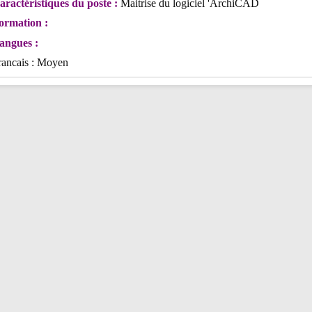
aractéristiques du poste :
Maitrise du logiciel 'ArchiCAD
ormation :
angues :
rancais : Moyen