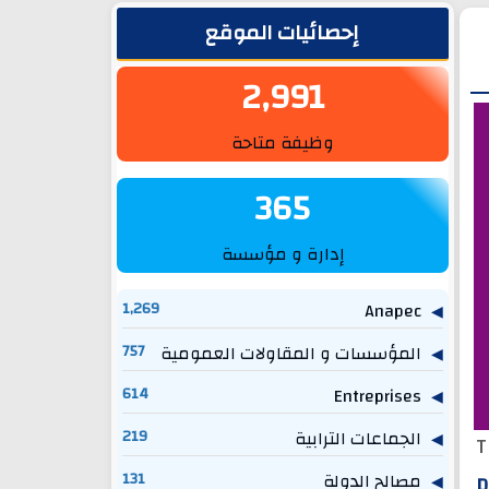
الشريط الجانبي
إحصائيات الموقع
2,991
وظيفة متاحة
365
إدارة و مؤسسة
1,269
Anapec
المؤسسات و المقاولات العمومية
757
614
Entreprises
الجماعات الترابية
219
T
مصالح الدولة
131
D