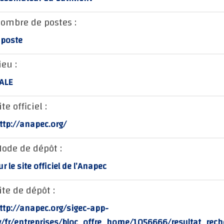
ombre de postes :
 poste
ieu :
ALE
ite officiel :
ttp://anapec.org/
ode de dépôt :
ur le site officiel de l’Anapec
ite de dépôt :
ttp://anapec.org/sigec-app-
v/fr/entreprises/bloc_offre_home/1056666/resultat_rech