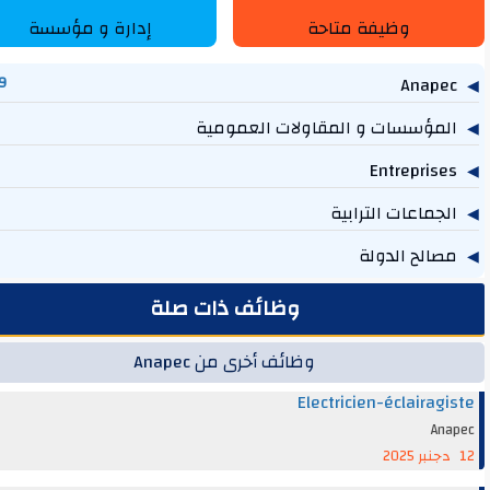
وظيفة متاحة
إدارة و مؤسسة
1,269
مؤسسات و المقاولات العمومية
757
614
جماعات الترابية
219
الح الدولة
131
وظائف ذات صلة
وظائف أخرى من Anapec
Electricien-éclairag
An