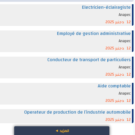
Electricien-éclairag
An
Employé de gestion administra
An
Conducteur de transport de particul
An
Aide compt
An
Operateur de production de l’industrie automo
المزيد
◄