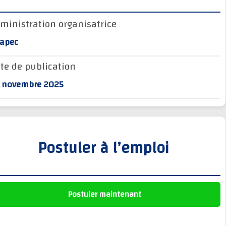
وظائف الجماعات الترابية
Administration organisatrice
أنابيك Anapec
Anapec
Entreprises
Date de publication
20 novembre 2025
Postuler à l’emploi
Postuler maintenant