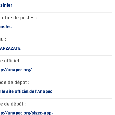
Cuisinier
Nombre de postes :
2 postes
Lieu :
OUARZAZATE
Site officiel :
http://anapec.org/
Mode de dépôt :
sur le site officiel de l’Anapec
Site de dépôt :
http://anapec.org/sigec-app-