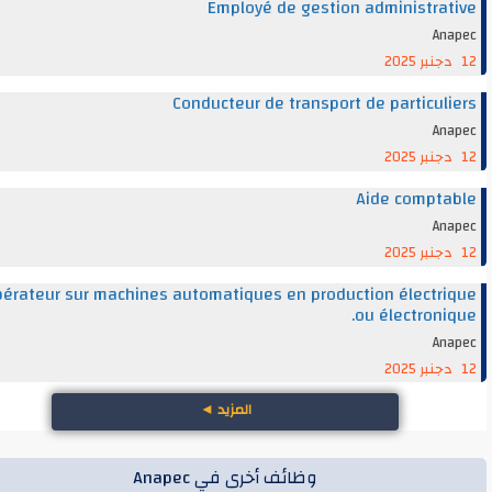
Employé de gestion administra
An
Conducteur de transport de particul
An
Aide compt
An
Opérateur sur machines automatiques en production électr
ou électroni
An
المزيد
◄
وظائف أخرى في Anapec