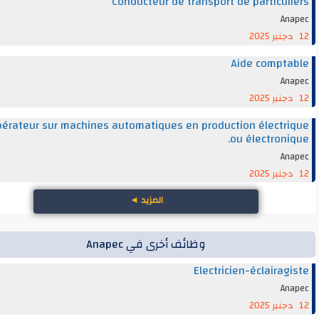
Conducteur de transport de particul
An
Aide compt
An
Opérateur sur machines automatiques en production électr
ou électroni
An
المزيد
◄
وظائف أخرى في Anapec
Electricien-éclairag
An