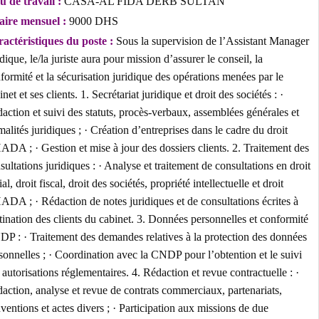
Lieu de travail :
CASA-AL FIDA DERB SULTAN
Salaire mensuel :
9000 DHS
Caractéristiques du poste :
Sous la supervision de l’Assistant Man
juridique, le/la juriste aura pour mission d’assurer le conseil, la
conformité et la sécurisation juridique des opérations menées par le
cabinet et ses clients. 1. Secrétariat juridique et droit des sociétés : ·
Rédaction et suivi des statuts, procès-verbaux, assemblées générales 
formalités juridiques ; · Création d’entreprises dans le cadre du droit
OHADA ; · Gestion et mise à jour des dossiers clients. 2. Traitement
consultations juridiques : · Analyse et traitement de consultations en 
social, droit fiscal, droit des sociétés, propriété intellectuelle et droit
OHADA ; · Rédaction de notes juridiques et de consultations écrites
destination des clients du cabinet. 3. Données personnelles et confor
CNDP : · Traitement des demandes relatives à la protection des don
personnelles ; · Coordination avec la CNDP pour l’obtention et le su
des autorisations réglementaires. 4. Rédaction et revue contractuelle :
Rédaction, analyse et revue de contrats commerciaux, partenariats,
conventions et actes divers ; · Participation aux missions de due