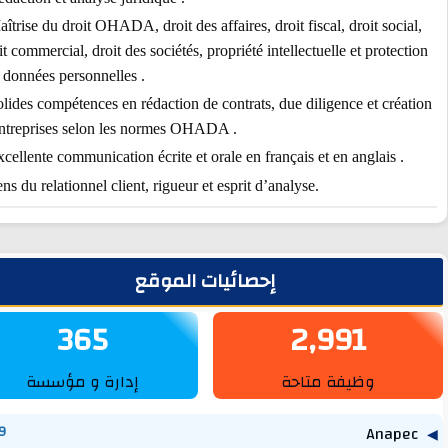
· Maîtrise du droit OHADA, droit des affaires, droit fiscal, droit socia
droit commercial, droit des sociétés, propriété intellectuelle et protec
des données personnelles .
· Solides compétences en rédaction de contrats, due diligence et créa
d’entreprises selon les normes OHADA .
· Excellente communication écrite et orale en français et en anglais .
· Sens du relationnel client, rigueur et esprit d’analyse.
يط الجانبي
إحصائيات الموقع
365
2,991
وظيفة متاحة
إدارة و مؤسسة
1,269