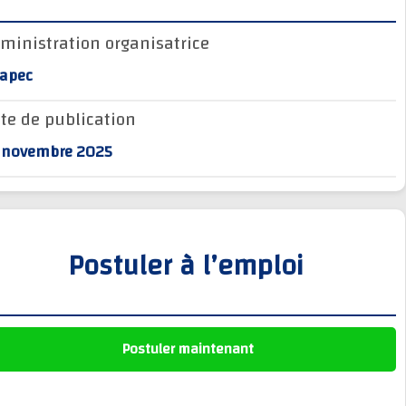
وظائف الجماعات الترابية
Administration organisatrice
أنابيك Anapec
Anapec
Entreprises
Date de publication
19 novembre 2025
Postuler à l’emploi
Postuler maintenant