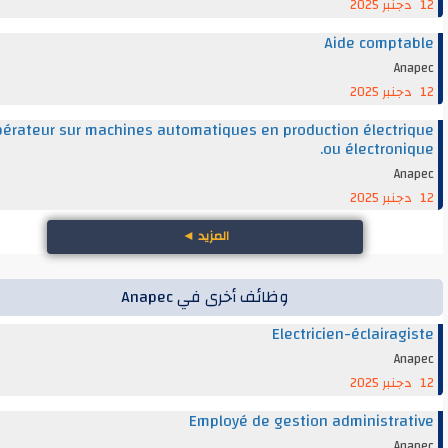
Aide compt
An
Opérateur sur machines automatiques en production électr
ou électroni
An
المزيد
◄
وظائف أخرى في Anapec
Electricien-éclairag
An
Employé de gestion administra
An