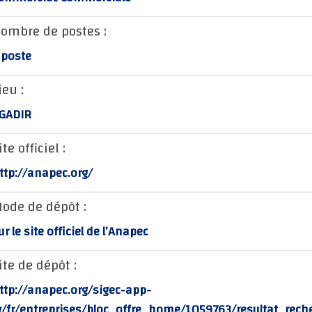
ombre de postes :
 poste
ieu :
GADIR
ite officiel :
ttp://anapec.org/
ode de dépôt :
ur le site officiel de l’Anapec
ite de dépôt :
ttp://anapec.org/sigec-app-
v/fr/entreprises/bloc_offre_home/1059763/resultat_rech