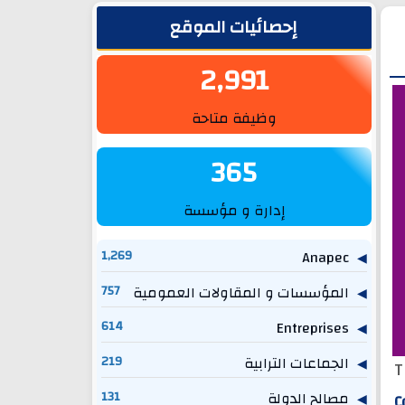
الشريط الجانبي
إحصائيات الموقع
2,991
وظيفة متاحة
365
إدارة و مؤسسة
1,269
Anapec
المؤسسات و المقاولات العمومية
757
614
Entreprises
الجماعات الترابية
219
T
مصالح الدولة
131
C