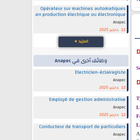
Opérateur sur machines automatiques
en production électrique ou électronique.
Anapec
12 دجنبر 2025
المزيد
◄
D
وظائف أخرى في Anapec
S
Electricien-éclairagiste
D
Anapec
12 دجنبر 2025
Employé de gestion administrative
T
Anapec
L
12 دجنبر 2025
F
Conducteur de transport de particuliers
L
Anapec
A