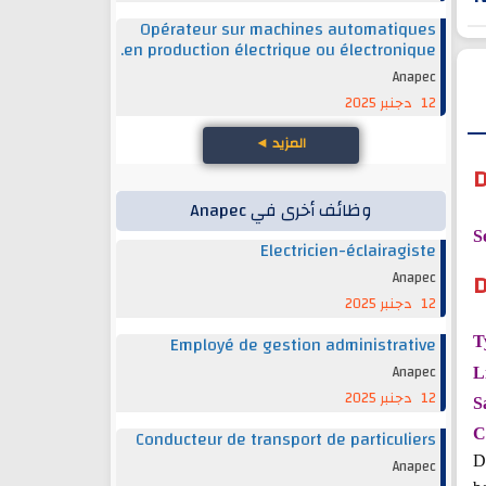
Opérateur sur machines automatiques
en production électrique ou électronique.
Anapec
12 دجنبر 2025
المزيد
◄
D
وظائف أخرى في Anapec
S
Electricien-éclairagiste
D
Anapec
12 دجنبر 2025
Employé de gestion administrative
T
Anapec
L
12 دجنبر 2025
S
Conducteur de transport de particuliers
C
D
Anapec