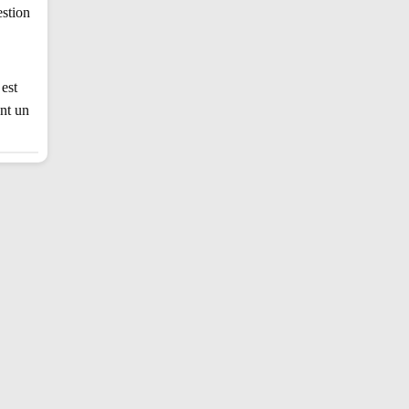
estion
 est
nt un