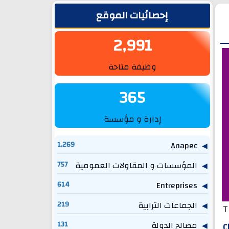
الشريط الجانبي
إحصائيات الموقع
2,991
وظيفة متاحة
365
إدارة و مؤسسة
1,269
Anapec
المؤسسات و المقاولات العمومية
757
614
Entreprises
الجماعات الترابية
219
T
مصالح الدولة
131
C