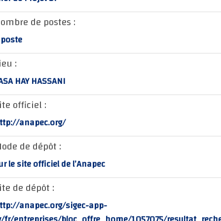
ombre de postes :
 poste
ieu :
ASA HAY HASSANI
ite officiel :
ttp://anapec.org/
ode de dépôt :
ur le site officiel de l’Anapec
ite de dépôt :
ttp://anapec.org/sigec-app-
v/fr/entreprises/bloc_offre_home/1057075/resultat_rech