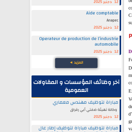
be
12 دجنبر 2025
c
Aide comptable
Co
Anapec
s
12 دجنبر 2025
P
Operateur de production de l’industrie
automobile
12 دجنبر 2025
D
F
المزيد
◄
D
m
آخر وظائف المؤسسات و المقاولات
c
العمومية
E
V
مباراة لتوظيف مهندس معماري
d
وكالة تهيئة ضفتي أبي رقراق
d
12 دجنبر 2025
gr
مباراة لتوظيف مباراة لتوظيف إطار عال
va