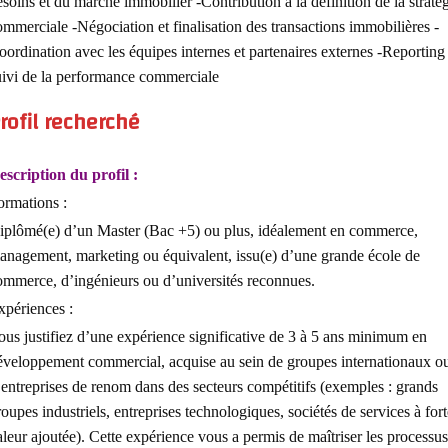
soins et du marché immobilier -Contribution à la définition de la straté
ommerciale -Négociation et finalisation des transactions immobilières -
ordination avec les équipes internes et partenaires externes -Reporting 
uivi de la performance commerciale
rofil recherché
escription du profil :
ormations :
iplômé(e) d’un Master (Bac +5) ou plus, idéalement en commerce,
anagement, marketing ou équivalent, issu(e) d’une grande école de
ommerce, d’ingénieurs ou d’universités reconnues.
xpériences :
ous justifiez d’une expérience significative de 3 à 5 ans minimum en
éveloppement commercial, acquise au sein de groupes internationaux o
’entreprises de renom dans des secteurs compétitifs (exemples : grands
oupes industriels, entreprises technologiques, sociétés de services à fort
leur ajoutée). Cette expérience vous a permis de maîtriser les processus