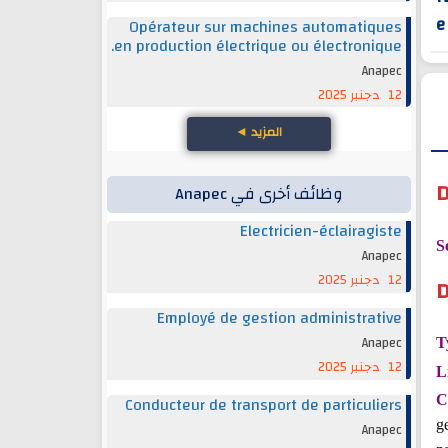
e
Opérateur sur machines automatiques
en production électrique ou électronique.
Anapec
12 دجنبر 2025
المزيد
◄
D
وظائف أخرى في Anapec
Electricien-éclairagiste
S
Anapec
12 دجنبر 2025
D
Employé de gestion administrative
Anapec
T
12 دجنبر 2025
L
Conducteur de transport de particuliers
C
g
Anapec