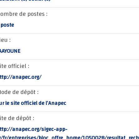
ombre de postes :
 poste
ieu :
AAYOUNE
ite officiel :
ttp://anapec.org/
ode de dépôt :
ur le site officiel de l’Anapec
ite de dépôt :
ttp://anapec.org/sigec-app-
v/fr/entreprises/bloc_offre_home/1050028/resultat_rec