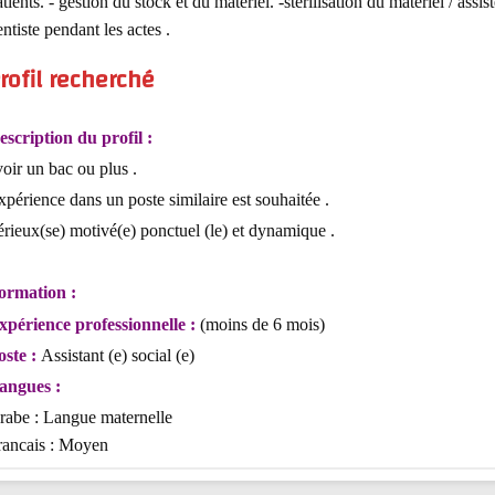
tients. - gestion du stock et du matériel. -stérilisation du matériel / assist
ntiste pendant les actes .
rofil recherché
escription du profil :
oir un bac ou plus .
périence dans un poste similaire est souhaitée .
érieux(se) motivé(e) ponctuel (le) et dynamique .
ormation :
xpérience professionnelle :
(moins de 6 mois)
oste :
Assistant (e) social (e)
angues :
rabe : Langue maternelle
rancais : Moyen