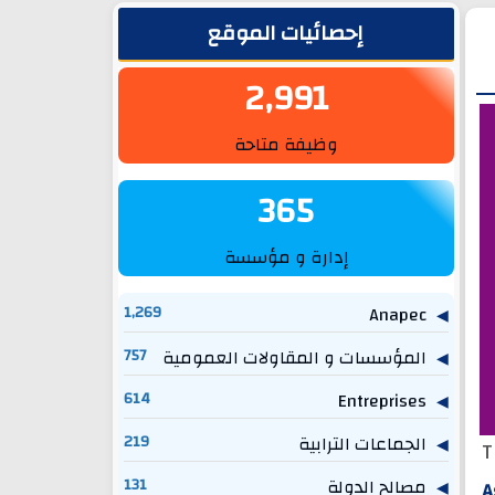
الشريط الجانبي
إحصائيات الموقع
2,991
وظيفة متاحة
365
إدارة و مؤسسة
1,269
Anapec
المؤسسات و المقاولات العمومية
757
614
Entreprises
الجماعات الترابية
219
T
مصالح الدولة
131
A