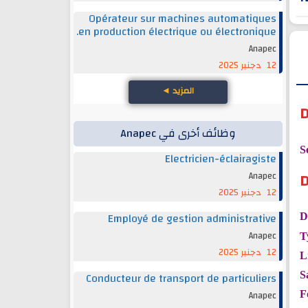
Opérateur sur machines automatiques
en production électrique ou électronique.
Anapec
12 دجنبر 2025
المزيد
◄
D
وظائف أخرى في Anapec
S
Electricien-éclairagiste
D
Anapec
12 دجنبر 2025
Employé de gestion administrative
D
Anapec
T
12 دجنبر 2025
L
Conducteur de transport de particuliers
S
Anapec
F