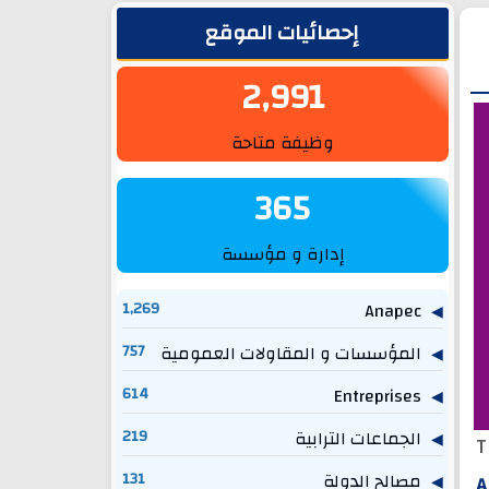
الشريط الجانبي
إحصائيات الموقع
2,991
وظيفة متاحة
365
إدارة و مؤسسة
1,269
Anapec
المؤسسات و المقاولات العمومية
757
614
Entreprises
الجماعات الترابية
219
T
مصالح الدولة
131
A