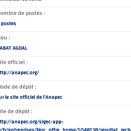
ombre de postes :
 postes
ieu :
ABAT AGDAL
ite officiel :
ttp://anapec.org/
ode de dépôt :
ur le site officiel de l’Anapec
ite de dépôt :
ttp://anapec.org/sigec-app-
v/fr/entreprises/bloc_offre_home/1048138/resultat_rech