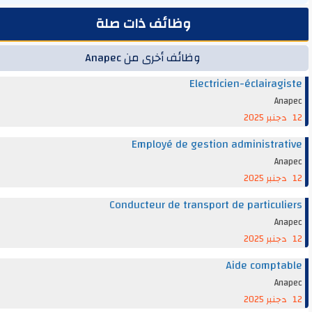
وظائف ذات صلة
وظائف أخرى من Anapec
Electricien-éclairag
An
Employé de gestion administra
An
Conducteur de transport de particul
An
Aide compt
An