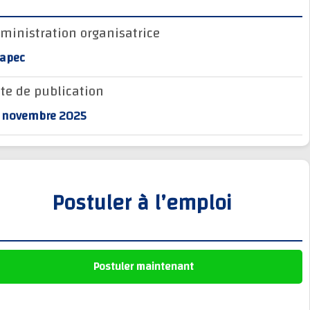
وظائف الجماعات الترابية
Administration organisatrice
أنابيك Anapec
Anapec
Entreprises
Date de publication
14 novembre 2025
Postuler à l’emploi
Postuler maintenant