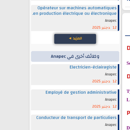
Opérateur sur machines automatiques
en production électrique ou électronique.
Anapec
12 دجنبر 2025
المزيد
◄
D
وظائف أخرى في Anapec
S
Electricien-éclairagiste
D
Anapec
12 دجنبر 2025
Employé de gestion administrative
T
Anapec
L
12 دجنبر 2025
P
Conducteur de transport de particuliers
Anapec
D