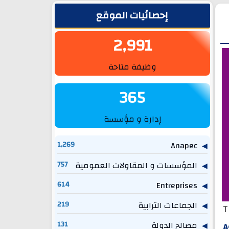
الشريط الجانبي
إحصائيات الموقع
2,991
وظيفة متاحة
365
إدارة و مؤسسة
1,269
Anapec
المؤسسات و المقاولات العمومية
757
614
Entreprises
الجماعات الترابية
219
T
مصالح الدولة
131
A