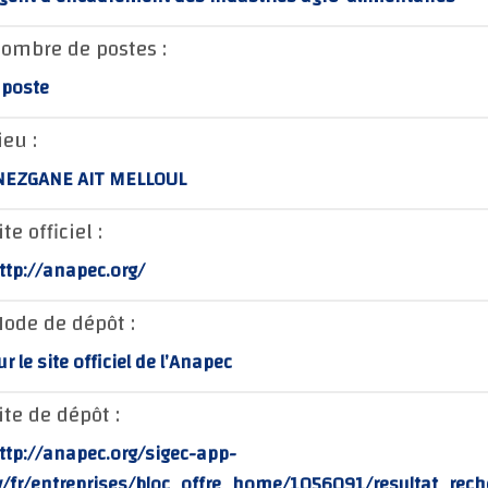
ombre de postes :
 poste
ieu :
NEZGANE AIT MELLOUL
ite officiel :
ttp://anapec.org/
ode de dépôt :
ur le site officiel de l’Anapec
ite de dépôt :
ttp://anapec.org/sigec-app-
v/fr/entreprises/bloc_offre_home/1056091/resultat_rech