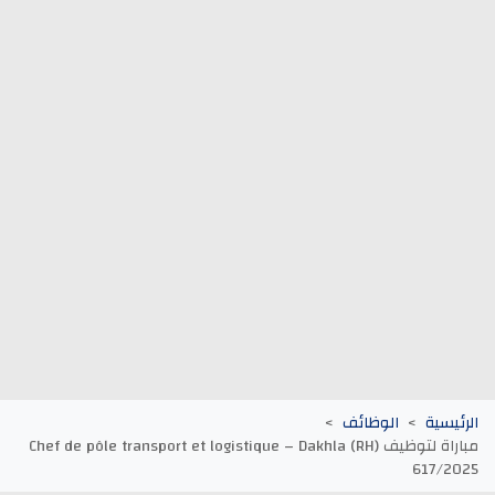
وظائف الجماعات الترابية
أنابيك Anapec
Entreprises
الرئيسية
الوظائف
مباراة لتوظيف (Chef de pôle transport et logistique – Dakhla (RH
617/2025