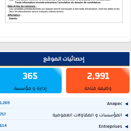
لشريط الجانبي
إحصائيات الموقع
365
2,991
وظيفة متاحة
إدارة و مؤسسة
1,269
Anapec
المؤسسات و المقاولات العمومية
757
614
Entreprises