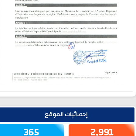
لشريط الجانبي
إحصائيات الموقع
365
2,991