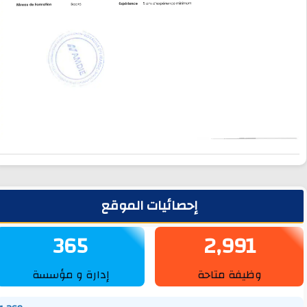
لشريط الجانبي
إحصائيات الموقع
365
2,991
وظيفة متاحة
إدارة و مؤسسة