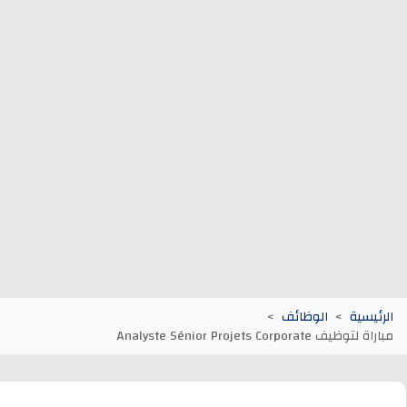
وظائف الجماعات الترابية
أنابيك Anapec
Entreprises
الرئيسية
الوظائف
مباراة لتوظيف Analyste Sénior Projets Corporate