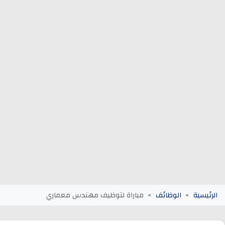
وظائف الجماعات الترابية
أنابيك Anapec
Entreprises
الرئيسية
الوظائف
مباراة لتوظيف مهندس معماري