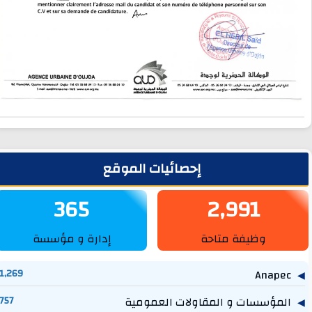
لشريط الجانبي
إحصائيات الموقع
365
2,991
وظيفة متاحة
إدارة و مؤسسة
1,269
Anapec
المؤسسات و المقاولات العمومية
757