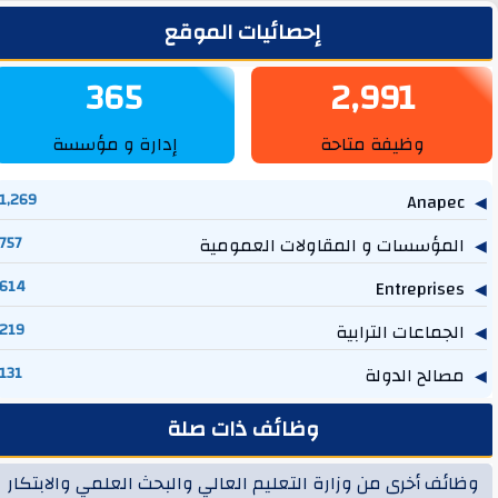
لشريط الجانبي
إحصائيات الموقع
365
2,991
وظيفة متاحة
إدارة و مؤسسة
1,269
Anapec
المؤسسات و المقاولات العمومية
757
614
Entreprises
الجماعات الترابية
219
مصالح الدولة
131
وظائف ذات صلة
وظائف أخرى من وزارة التعليم العالي والبحث العلمي والابتكار