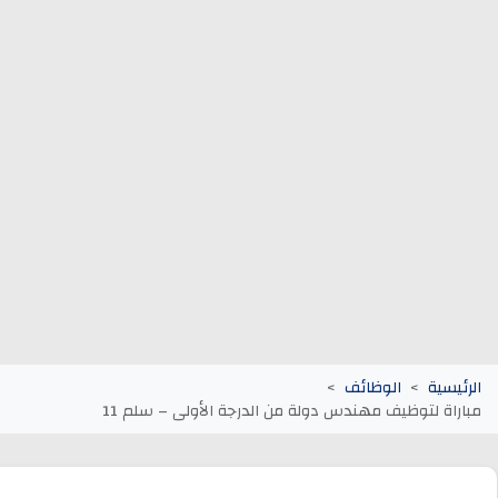
وظائف الجماعات الترابية
أنابيك Anapec
Entreprises
الرئيسية
الوظائف
مباراة لتوظيف مهندس دولة من الدرجة الأولى – سلم 11