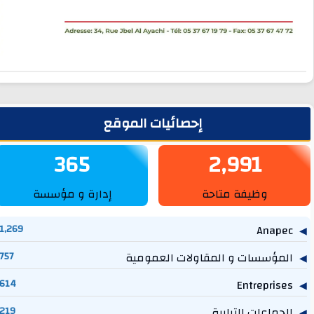
لشريط الجانبي
إحصائيات الموقع
365
2,991
وظيفة متاحة
إدارة و مؤسسة
1,269
Anapec
المؤسسات و المقاولات العمومية
757
614
Entreprises
الجماعات الترابية
219