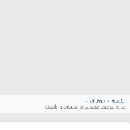
وظائف الجماعات الترابية
أنابيك Anapec
Entreprises
الرئيسية
الوظائف
مباراة لتوظيف مهندس(ة) الشبكات و الأنظمة