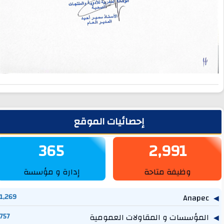
لشريط الجانبي
إحصائيات الموقع
365
2,991
وظيفة متاحة
إدارة و مؤسسة
1,269
Anapec
المؤسسات و المقاولات العمومية
757