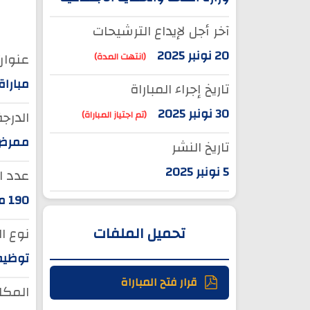
آخر أجل لإيداع الترشيحات
20 نونبر 2025
عنوان 
(انتهت المدة)
مباراة
تاريخ إجراء المباراة
30 نونبر 2025
الدرجة
(تم اجتياز المباراة)
ممرض م
تاريخ النشر
5 نونبر 2025
عدد ا
190 منصبا
تحميل الملفات
نوع ا
توظيف
قرار فتح المباراة
المكان