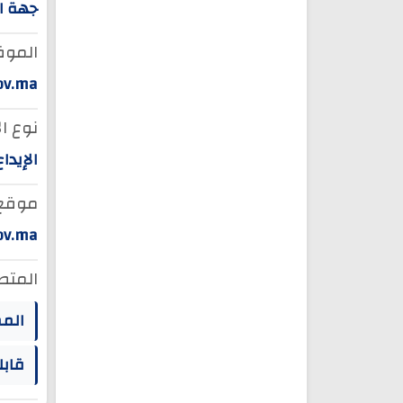
جهة ا
الموق
ov.ma
نوع ال
الإيدا
موقع ا
gov.ma
المتط
الم
قابل