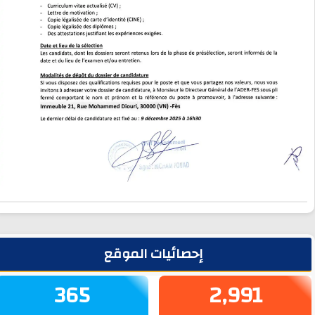
لشريط الجانبي
إحصائيات الموقع
365
2,991