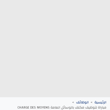
وظائف الجماعات الترابية
أنابيك Anapec
Entreprises
الرئيسية
الوظائف
مباراة لتوظيف مكلف بالوسائل العامة CHARGE DES MOYENS