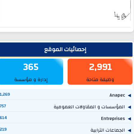
لشريط الجانبي
إحصائيات الموقع
365
2,991
وظيفة متاحة
إدارة و مؤسسة
1,269
Anapec
المؤسسات و المقاولات العمومية
757
614
Entreprises
الجماعات الترابية
219