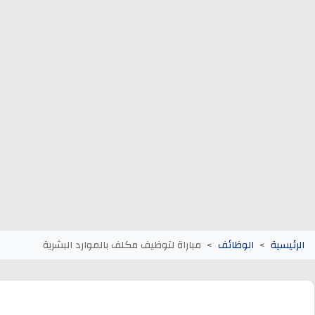
وظائف الجماعات الترابية
أنابيك Anapec
Entreprises
الرئيسية
الوظائف
مباراة لتوظيف مكلف بالموارد البشرية