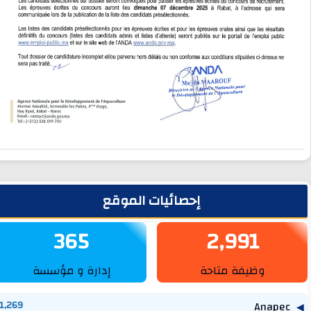
لشريط الجانبي
إحصائيات الموقع
365
2,991
وظيفة متاحة
إدارة و مؤسسة
1,269
Anapec