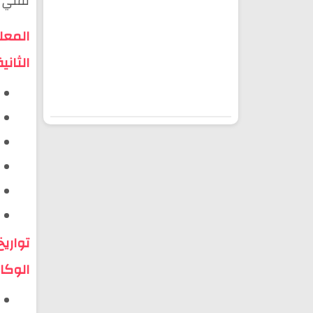
تقني م
المعل
الثاني
تواري
الوكا