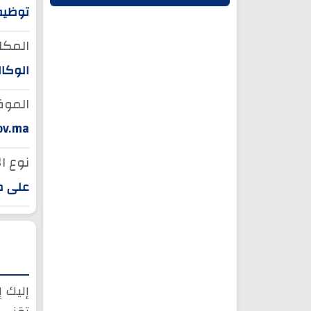
توظيف
المكان
الوكال
الموق
ov.ma
نوع ال
على موقع ic
إليك 