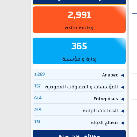
2,991
وظيفة متاحة
365
إدارة و مؤسسة
1,269
Anapec
المؤسسات و المقاولات العمومية
757
614
Entreprises
الجماعات الترابية
219
مصالح الدولة
131