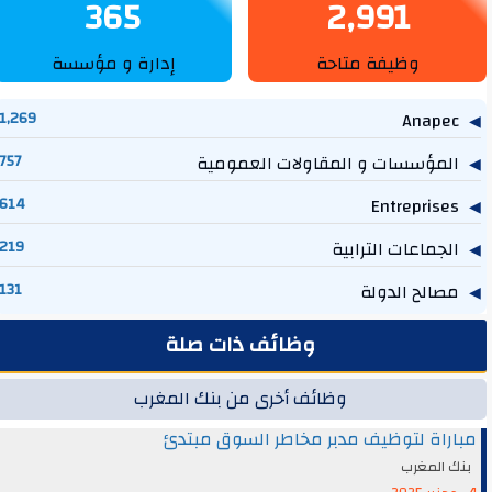
365
2,991
وظيفة متاحة
إدارة و مؤسسة
1,269
Anapec
المؤسسات و المقاولات العمومية
757
614
Entreprises
الجماعات الترابية
219
مصالح الدولة
131
وظائف ذات صلة
وظائف أخرى من بنك المغرب
مباراة لتوظيف مدبر مخاطر السوق مبتدئ
بنك المغرب