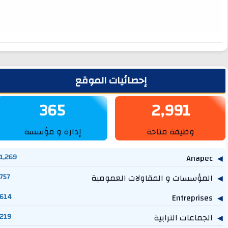
لشريط الجانبي
إحصائيات الموقع
365
2,991
وظيفة متاحة
إدارة و مؤسسة
1,269
Anapec
المؤسسات و المقاولات العمومية
757
614
Entreprises
الجماعات الترابية
219