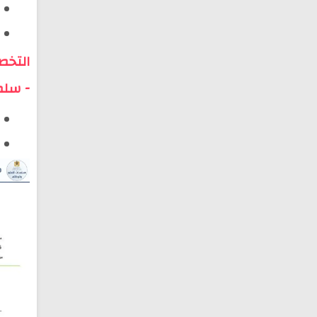
التخص
- سلم 11 | عمالة أكادير اداوتنان - مجلس 