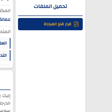
تحميل الملفات
المكان
عمالة
قرار فتح المباراة
المتط
العل
التد
إليك 
سوس 