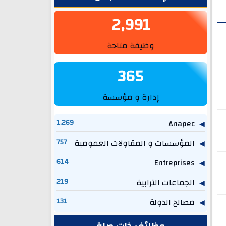
2,991
وظيفة متاحة
365
إدارة و مؤسسة
1,269
Anapec
المؤسسات و المقاولات العمومية
757
614
Entreprises
الجماعات الترابية
219
مصالح الدولة
131