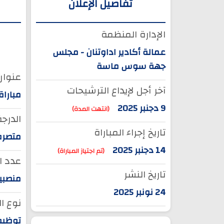
تفاصيل الإعلان
الإدارة المنظمة
عمالة أكادير اداوتنان - مجلس
جهة سوس ماسة
عنوان 
آخر أجل لإيداع الترشيحات
مباراة
9 دجنبر 2025
(انتهت المدة)
الدرجة
تاريخ إجراء المباراة
متصرف 
14 دجنبر 2025
(تم اجتياز المباراة)
عدد ا
تاريخ النشر
منصبين 
24 نونبر 2025
نوع ا
توظيف