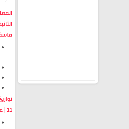
المعل
ماسة
تواري
11 | عمالة أكادير اداوتنان - مجلس جهة سوس ماسة