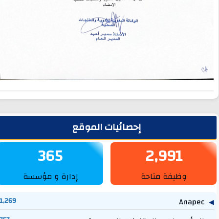
لشريط الجانبي
إحصائيات الموقع
365
2,991
وظيفة متاحة
إدارة و مؤسسة
1,269
Anapec