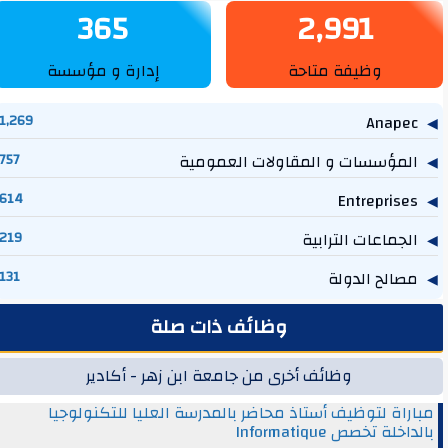
365
2,991
وظيفة متاحة
إدارة و مؤسسة
1,269
Anapec
المؤسسات و المقاولات العمومية
757
614
Entreprises
الجماعات الترابية
219
مصالح الدولة
131
وظائف ذات صلة
وظائف أخرى من جامعة ابن زهر - أكادير
مباراة لتوظيف أستاذ محاضر بالمدرسة العليا للتكنولوجيا
بالداخلة تخصص Informatique