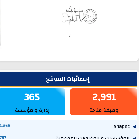
لشريط الجانبي
إحصائيات الموقع
365
2,991
وظيفة متاحة
إدارة و مؤسسة
1,269
Anapec
المؤسسات و المقاولات العمومية
757